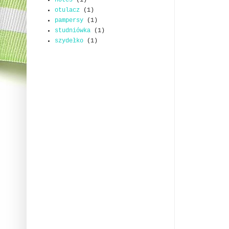
notes
(1)
otulacz
(1)
pampersy
(1)
studniówka
(1)
szydełko
(1)