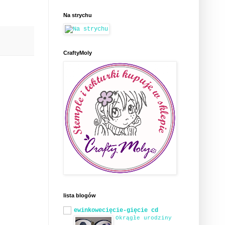
Na strychu
CraftyMoly
lista blogów
ewinkowecięcie-gięcie cd
Okrągłe urodziny