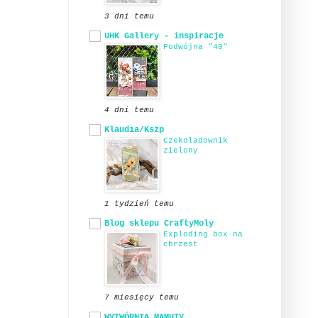
3 dni temu
UHK Gallery - inspiracje
Podwójna "40"
4 dni temu
Klaudia/Kszp
Czekoladownik
zielony
1 tydzień temu
Blog sklepu CraftyMoly
Exploding box na
chrzest
7 miesięcy temu
WYTWÓRNIA MAMUTY