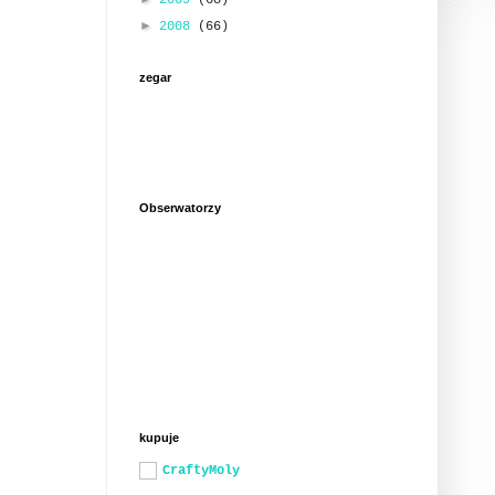
2009
(68)
►
2008
(66)
zegar
Obserwatorzy
kupuje
CraftyMoly