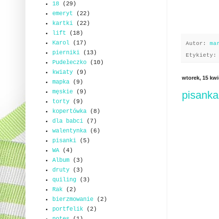
18
(29)
emeryt
(22)
kartki
(22)
lift
(18)
Karol
(17)
Autor:
ma
pierniki
(13)
Etykiety
Pudełeczko
(10)
kwiaty
(9)
wtorek, 15 kwi
mapka
(9)
męskie
(9)
pisanka
torty
(9)
kopertówka
(8)
dla babci
(7)
walentynka
(6)
pisanki
(5)
WA
(4)
Album
(3)
druty
(3)
quiling
(3)
Rak
(2)
bierzmowanie
(2)
portfelik
(2)