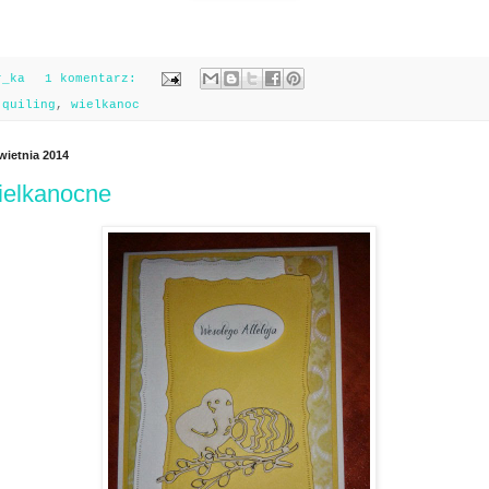
r_ka
1 komentarz:
:
quiling
,
wielkanoc
kwietnia 2014
wielkanocne