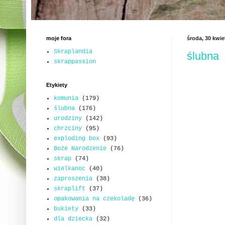
moje fora
środa, 30 kwie
Skraplandia
ślubna
skrappassion
Etykiety
komunia
(179)
ślubna
(176)
urodziny
(142)
chrzciny
(95)
exploding box
(93)
Boże Narodzenie
(76)
skrap
(74)
wielkanoc
(40)
zaproszenia
(38)
skraplift
(37)
opakowania na czekoladę
(36)
bukiety
(33)
dla dziecka
(32)