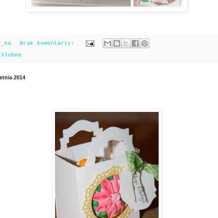
r_ka
Brak komentarzy:
:
ślubna
etnia 2014