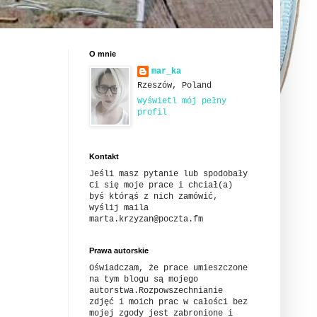
O mnie
mar_ka
Rzeszów, Poland
Wyświetl mój pełny
profil
Kontakt
Jeśli masz pytanie lub spodobały
Ci się moje prace i chciał(a)
byś którąś z nich zamówić,
wyślij maila
marta.krzyzan@poczta.fm
Prawa autorskie
Oświadczam, że prace umieszczone
na tym blogu są mojego
autorstwa.Rozpowszechnianie
zdjęć i moich prac w całości bez
mojej zgody jest zabronione i